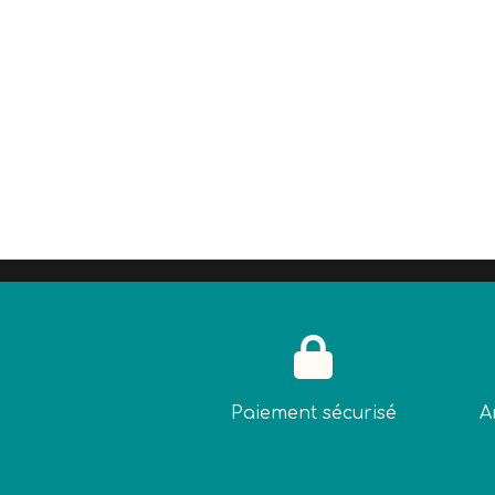

Paiement sécurisé
A