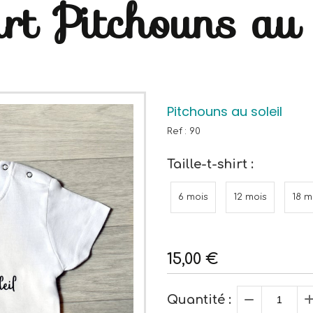
rt Pitchouns au 
Pitchouns au soleil
Ref :
90
Taille-t-shirt :
6 mois
12 mois
18 m
15,00
€
Quantité :