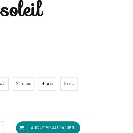
soleil
ois
24 mois
4 ans
6 ans
AJOUTER AU PANIER