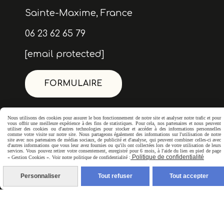
Sainte-Maxime, France
06 23 62 65 79
[email protected]
FORMULAIRE
Nous utilisons des cookies pour assurer le bon fonctionnement de notre site et analyser notre trafic et pour
vous offrir une meilleure expérience à des fins de statistiques. Pour cela, nos partenaires et nous peuvent
utiliser des cookies ou d'autres technologies pour stocker et accéder à des informations personnelles
comme votre visite sur notre site. Nous partageons également des informations sur l'utilisation de notre
site avec nos partenaires de médias sociaux, de publicité et d'analyse, qui peuvent combiner celles-ci avec
d'autres informations que vous leur avez fournies ou qu'ils ont collectées lors de votre utilisation de leurs
services. Vous pouvez retirer votre consentement, enregistré pour 6 mois, à l'aide du lien en pied de page
Politique de confidentialité
« Gestion Cookies ». Voir notre politique de confidentialité :
Personnaliser
Tout refuser
Tout accepter
Newsletter