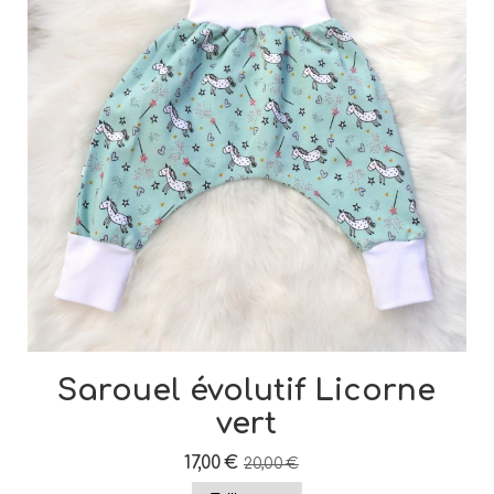
Sarouel évolutif Licorne
vert
17,00
€
20,00
€