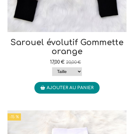
Sarouel évolutif Gommette
orange
17,00
€
20,00
€
AJOUTER AU PANIER
-15 %