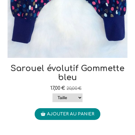
Sarouel évolutif Gommette
bleu
17,00
€
20,00
€
AJOUTER AU PANIER