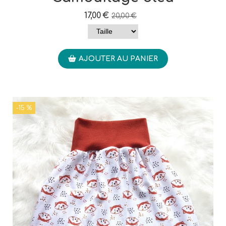
17,00
€
20,00
€
AJOUTER AU PANIER
-15 %