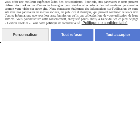
Vêtements Bébé
vous offrir une meilleure expérience à des fins de statistiques. Pour cela, nos partenaires et nous peuvent
utiliser des cookies ou d'autres technologies pour stocker et accéder à des informations personnelles
comme votre visite sur notre site. Nous partageons également des informations sur l'utilisation de notre
Les Unis
site avec nos partenaires de médias sociaux, de publicité et d'analyse, qui peuvent combiner celles-ci avec
d'autres informations que vous leur avez fournies ou qu'ils ont collectées lors de votre utilisation de leurs
services. Vous pouvez retirer votre consentement, enregistré pour 6 mois, à l'aide du lien en pied de page
Politique de confidentialité
« Gestion Cookies ». Voir notre politique de confidentialité :
Accessoires Bébé
Personnaliser
Tout refuser
Tout accepter
Couvertures Bébé
Cartes cadeaux
Contact
Sainte-Maxime, France
06 23 62 65 79
[email protected]
FORMULAIRE