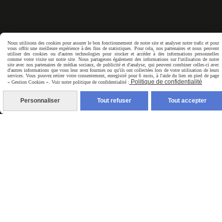
Nous utilisons des cookies pour assurer le bon fonctionnement de notre site et analyser notre trafic et pour
vous offrir une meilleure expérience à des fins de statistiques. Pour cela, nos partenaires et nous peuvent
utiliser des cookies ou d'autres technologies pour stocker et accéder à des informations personnelles
comme votre visite sur notre site. Nous partageons également des informations sur l'utilisation de notre
site avec nos partenaires de médias sociaux, de publicité et d'analyse, qui peuvent combiner celles-ci avec
d'autres informations que vous leur avez fournies ou qu'ils ont collectées lors de votre utilisation de leurs
services. Vous pouvez retirer votre consentement, enregistré pour 6 mois, à l'aide du lien en pied de page
Newsletter
Politique de confidentialité
« Gestion Cookies ». Voir notre politique de confidentialité :
Personnaliser
Tout refuser
Tout accepter
Votre Email
VALIDER
Je m’inscris à la newsletter, mon adresse e-mail sera
uniquement utilisé pour recevoir des informations
du site pitchouns83.cmonsite.fr. Vous pouvez à tout
moment utiliser le lien de désabonnement intégré