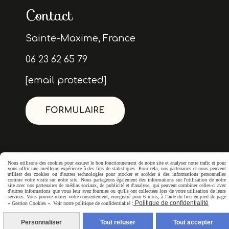
Contact
Sainte-Maxime, France
06 23 62 65 79
[email protected]
FORMULAIRE
Nous utilisons des cookies pour assurer le bon fonctionnement de notre site et analyser notre trafic et pour
vous offrir une meilleure expérience à des fins de statistiques. Pour cela, nos partenaires et nous peuvent
utiliser des cookies ou d'autres technologies pour stocker et accéder à des informations personnelles
comme votre visite sur notre site. Nous partageons également des informations sur l'utilisation de notre
site avec nos partenaires de médias sociaux, de publicité et d'analyse, qui peuvent combiner celles-ci avec
d'autres informations que vous leur avez fournies ou qu'ils ont collectées lors de votre utilisation de leurs
services. Vous pouvez retirer votre consentement, enregistré pour 6 mois, à l'aide du lien en pied de page
Politique de confidentialité
« Gestion Cookies ». Voir notre politique de confidentialité :
Personnaliser
Tout refuser
Tout accepter