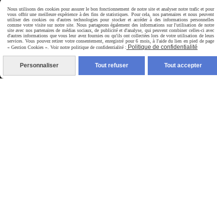
Nous utilisons des cookies pour assurer le bon fonctionnement de notre site et analyser notre trafic et pour
vous offrir une meilleure expérience à des fins de statistiques. Pour cela, nos partenaires et nous peuvent
utiliser des cookies ou d'autres technologies pour stocker et accéder à des informations personnelles
comme votre visite sur notre site. Nous partageons également des informations sur l'utilisation de notre
site avec nos partenaires de médias sociaux, de publicité et d'analyse, qui peuvent combiner celles-ci avec
d'autres informations que vous leur avez fournies ou qu'ils ont collectées lors de votre utilisation de leurs
services. Vous pouvez retirer votre consentement, enregistré pour 6 mois, à l'aide du lien en pied de page
Politique de confidentialité
« Gestion Cookies ». Voir notre politique de confidentialité :
Newsletter
Personnaliser
Tout refuser
Tout accepter
Votre Email
VALIDER
Je m’inscris à la newsletter, mon adresse e-mail sera
uniquement utilisé pour recevoir des informations
du site pitchouns83.cmonsite.fr. Vous pouvez à tout
moment utiliser le lien de désabonnement intégré
dans la newsletter.
En savoir plus sur la gestion de
vos données et vos droits