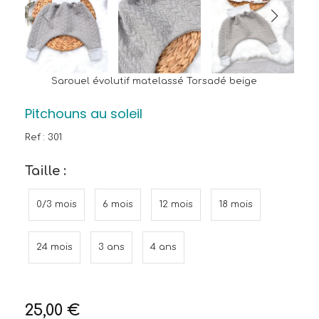
Sarouel évolutif matelassé Torsadé beige
Pitchouns au soleil
Ref :
301
Taille :
0/3 mois
6 mois
12 mois
18 mois
24 mois
3 ans
4 ans
25,00
€