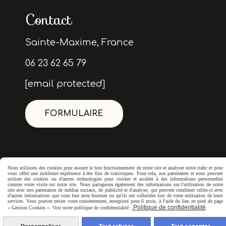
Contact
Sainte-Maxime, France
06 23 62 65 79
[email protected]
FORMULAIRE
Nous utilisons des cookies pour assurer le bon fonctionnement de notre site et analyser notre trafic et pour
vous offrir une meilleure expérience à des fins de statistiques. Pour cela, nos partenaires et nous peuvent
utiliser des cookies ou d'autres technologies pour stocker et accéder à des informations personnelles
comme votre visite sur notre site. Nous partageons également des informations sur l'utilisation de notre
site avec nos partenaires de médias sociaux, de publicité et d'analyse, qui peuvent combiner celles-ci avec
d'autres informations que vous leur avez fournies ou qu'ils ont collectées lors de votre utilisation de leurs
services. Vous pouvez retirer votre consentement, enregistré pour 6 mois, à l'aide du lien en pied de page
Politique de confidentialité
« Gestion Cookies ». Voir notre politique de confidentialité :