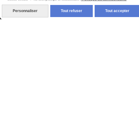
Personnaliser
Tout refuser
Tout accepter
Newsletter
Votre Email
VALIDER
Je m’inscris à la newsletter, mon adresse e-mail sera
uniquement utilisé pour recevoir des informations
du site pitchouns83.cmonsite.fr. Vous pouvez à tout
moment utiliser le lien de désabonnement intégré
dans la newsletter.
En savoir plus sur la gestion de
vos données et vos droits