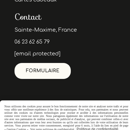
Contact
Sainte-Maxime, France
06 23 62 65 79
[email protected]
FORMULAIRE
Nous utilisons des cookies pour assurer le bon fonctionnement de notre site et analyser notre trafic et pour
vous offrir une meilleure expérience à des fins de statistiques. Pour cela, nos partenaires et nous peuvent
utiliser des cookies ou d'autres technologies pour stocker et accéder à des informations personnelles
comme votre visite sur notre site. Nous partageons également des informations sur l'utilisation de notre
site avec nos partenaires de médias sociaux, de publicité et d'analyse, qui peuvent combiner celles-ci avec
d'autres informations que vous leur avez fournies ou qu'ils ont collectées lors de votre utilisation de leurs
services. Vous pouvez retirer votre consentement, enregistré pour 6 mois, à l'aide du lien en pied de page
Politique de confidentialité
« Gestion Cookies ». Voir notre politique de confidentialité :