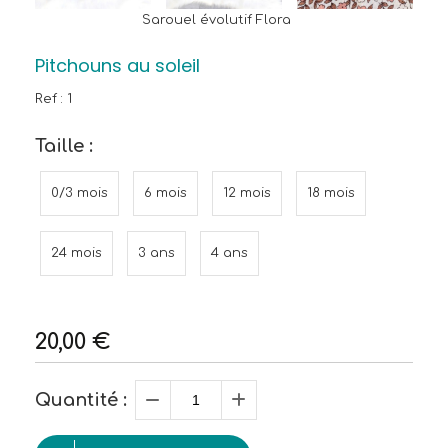
Sarouel évolutif Flora
Pitchouns au soleil
Ref :
1
Taille :
0/3 mois
6 mois
12 mois
18 mois
24 mois
3 ans
4 ans
20,00
€
Quantité :