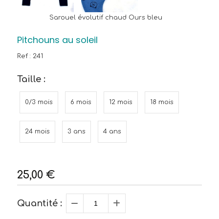
Sarouel évolutif chaud Ours bleu
Pitchouns au soleil
Ref :
241
Taille :
0/3 mois
6 mois
12 mois
18 mois
24 mois
3 ans
4 ans
25,00
€
Quantité :