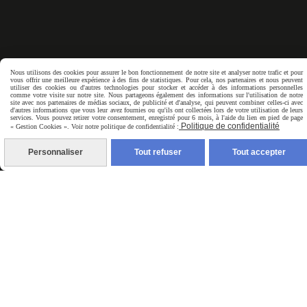
Nous utilisons des cookies pour assurer le bon fonctionnement de notre site et analyser notre trafic et pour
vous offrir une meilleure expérience à des fins de statistiques. Pour cela, nos partenaires et nous peuvent
utiliser des cookies ou d'autres technologies pour stocker et accéder à des informations personnelles
comme votre visite sur notre site. Nous partageons également des informations sur l'utilisation de notre
site avec nos partenaires de médias sociaux, de publicité et d'analyse, qui peuvent combiner celles-ci avec
d'autres informations que vous leur avez fournies ou qu'ils ont collectées lors de votre utilisation de leurs
services. Vous pouvez retirer votre consentement, enregistré pour 6 mois, à l'aide du lien en pied de page
Newsletter
Politique de confidentialité
« Gestion Cookies ». Voir notre politique de confidentialité :
Votre Email
Personnaliser
Tout refuser
Tout accepter
VALIDER
Je m’inscris à la newsletter, mon adresse e-mail sera
uniquement utilisé pour recevoir des informations
du site pitchouns83.cmonsite.fr. Vous pouvez à tout