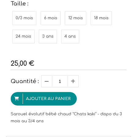
Taille :
0/3 mois
6 mois
12 mois
18 mois
24 mois
3 ans
4 ans
25,00
€
Quantité :
AJOUTER AU PANIER
Sarouel évolutif bébé chaud "Chats kaki" - dispo du 3
mois au 3/4 ans