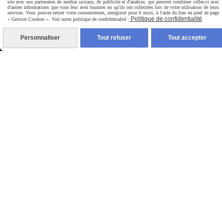
site avec nos partenaires de médias sociaux, de publicité et d'analyse, qui peuvent combiner celles-ci avec
d'autres informations que vous leur avez fournies ou qu'ils ont collectées lors de votre utilisation de leurs
services. Vous pouvez retirer votre consentement, enregistré pour 6 mois, à l'aide du lien en pied de page
Politique de confidentialité
« Gestion Cookies ». Voir notre politique de confidentialité :
VALIDER
Personnaliser
Tout refuser
Tout accepter
Je m’inscris à la newsletter, mon adresse e-mail sera
uniquement utilisé pour recevoir des informations
du site pitchouns83.cmonsite.fr. Vous pouvez à tout
moment utiliser le lien de désabonnement intégré
dans la newsletter.
En savoir plus sur la gestion de
vos données et vos droits
Mentions Légales
Conditions générales de vente
Politique de confidentialité
Gestion cookies
Mon Compte