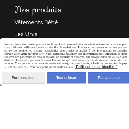
Nos produits
Vêtements Bébé
Les Unis
Nous utilisons des cookies pour assurer le bon fonctionnement de notre site et analyser notre trafic et pour
Accessoires Bébé
vous offrir une meilleure expérience à des fins de statistiques. Pour cela, nos partenaires et nous peuvent
utiliser des cookies ou d'autres technologies pour stocker et accéder à des informations personnelles
comme votre visite sur notre site. Nous partageons également des informations sur l'utilisation de notre
Couvertures Bébé
site avec nos partenaires de médias sociaux, de publicité et d'analyse, qui peuvent combiner celles-ci avec
d'autres informations que vous leur avez fournies ou qu'ils ont collectées lors de votre utilisation de leurs
services. Vous pouvez retirer votre consentement, enregistré pour 6 mois, à l'aide du lien en pied de page
Politique de confidentialité
« Gestion Cookies ». Voir notre politique de confidentialité :
Cartes cadeaux
Personnaliser
Tout refuser
Tout accepter
Contact
Sainte-Maxime, France
06 23 62 65 79
[email protected]