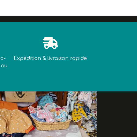

co-
Expédition & livraison rapide
 ou