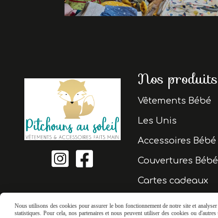
Nos produits
Vêtements Bébé
Les Unis
Accessoires Bébé


Couvertures Béb
Cartes cadeaux
Nous utilisons des cookies pour assurer le bon fonctionnement de notre site et analyser n
statistiques. Pour cela, nos partenaires et nous peuvent utiliser des cookies ou d'autre