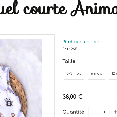
uel courte Anim
Pitchouns au soleil
Ref :
265
Taille :
0/3 mois
6 mois
12 
38,00
€
Quantité :