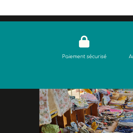

Paiement sécurisé
A