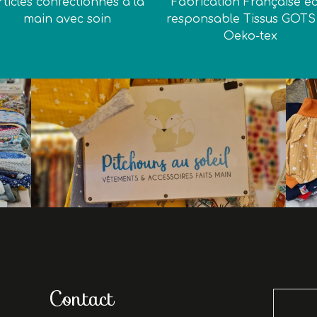
rticles confectionnés à la
Fabrication Française é
main avec soin
responsable Tissus GOTS
Oeko-tex
Contact