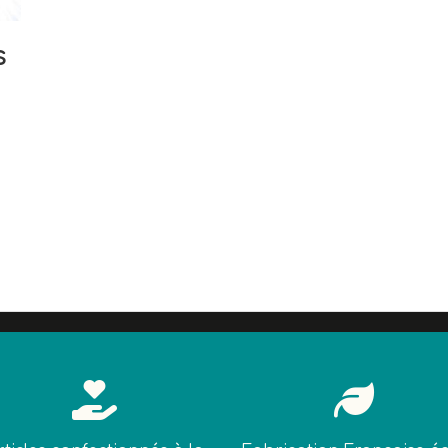
s

