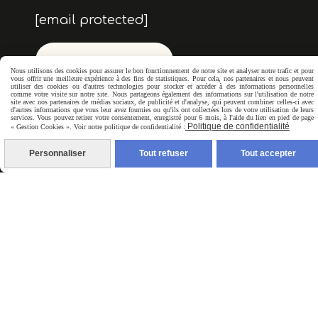
[email protected]
FORMULAIRE
Nous utilisons des cookies pour assurer le bon fonctionnement de notre site et analyser notre trafic et pour
vous offrir une meilleure expérience à des fins de statistiques. Pour cela, nos partenaires et nous peuvent
utiliser des cookies ou d'autres technologies pour stocker et accéder à des informations personnelles
comme votre visite sur notre site. Nous partageons également des informations sur l'utilisation de notre
site avec nos partenaires de médias sociaux, de publicité et d'analyse, qui peuvent combiner celles-ci avec
d'autres informations que vous leur avez fournies ou qu'ils ont collectées lors de votre utilisation de leurs
services. Vous pouvez retirer votre consentement, enregistré pour 6 mois, à l'aide du lien en pied de page
Politique de confidentialité
« Gestion Cookies ». Voir notre politique de confidentialité :
Personnaliser
Tout refuser
Tout accepter
Newsletter
Votre Email