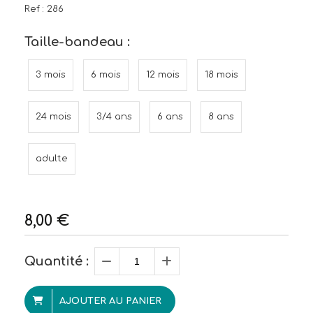
Ref :
286
Taille-bandeau :
3 mois
6 mois
12 mois
18 mois
24 mois
3/4 ans
6 ans
8 ans
adulte
8,00
€
Quantité :
AJOUTER AU PANIER